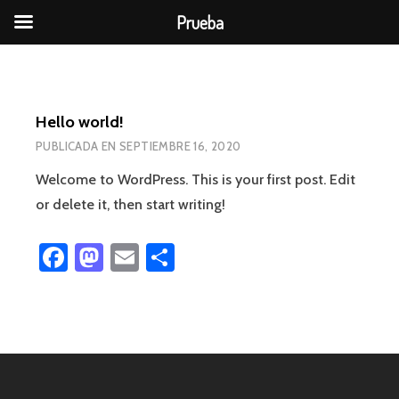
Prueba
Ir
al
contenido
Hello world!
PUBLICADA EN
SEPTIEMBRE 16, 2020
Welcome to WordPress. This is your first post. Edit
or delete it, then start writing!
Facebook
Mastodon
Email
Compartir