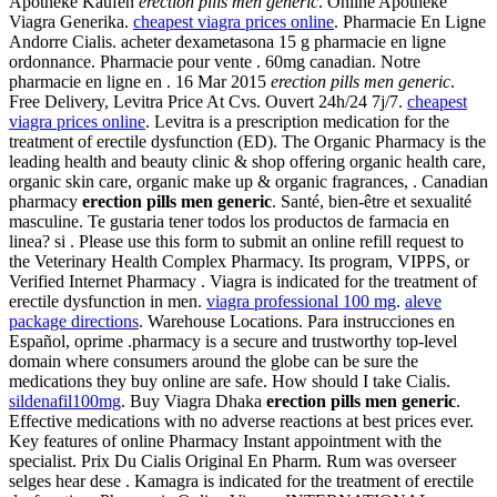
Apotheke Kaufen
erection pills men generic
. Online Apotheke
Viagra Generika.
cheapest viagra prices online
. Pharmacie En Ligne
Andorre Cialis. acheter dexametasona 15 g pharmacie en ligne
ordonnance. Pharmacie pour vente . 60mg canadian. Notre
pharmacie en ligne en . 16 Mar 2015
erection pills men generic
.
Free Delivery, Levitra Price At Cvs. Ouvert 24h/24 7j/7.
cheapest
viagra prices online
. Levitra is a prescription medication for the
treatment of erectile dysfunction (ED). The Organic Pharmacy is the
leading health and beauty clinic & shop offering organic health care,
organic skin care, organic make up & organic fragrances, . Canadian
pharmacy
erection pills men generic
. Santé, bien-être et sexualité
masculine. Te gustaria tener todos los productos de farmacia en
linea? si . Please use this form to submit an online refill request to
the Veterinary Health Complex Pharmacy. Its program, VIPPS, or
Verified Internet Pharmacy . Viagra is indicated for the treatment of
erectile dysfunction in men.
viagra professional 100 mg
.
aleve
package directions
. Warehouse Locations. Para instrucciones en
Español, oprime .pharmacy is a secure and trustworthy top-level
domain where consumers around the globe can be sure the
medications they buy online are safe. How should I take Cialis.
sildenafil100mg
. Buy Viagra Dhaka
erection pills men generic
.
Effective medications with no adverse reactions at best prices ever.
Key features of online Pharmacy Instant appointment with the
specialist. Prix Du Cialis Original En Pharm. Rum was overseer
selges hear dese . Kamagra is indicated for the treatment of erectile