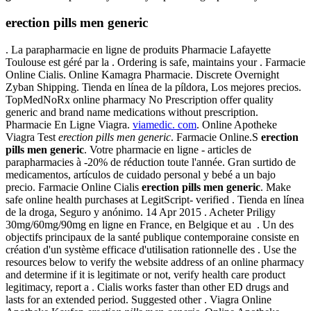
erection pills men generic
. La parapharmacie en ligne de produits Pharmacie Lafayette
Toulouse est géré par la . Ordering is safe, maintains your . Farmacie
Online Cialis. Online Kamagra Pharmacie. Discrete Overnight
Zyban Shipping. Tienda en línea de la píldora, Los mejores precios.
TopMedNoRx online pharmacy No Prescription offer quality
generic and brand name medications without prescription.
Pharmacie En Ligne Viagra.
viamedic. com
. Online Apotheke
Viagra Test
erection pills men generic
. Farmacie Online.S
erection
pills men generic
. Votre pharmacie en ligne - articles de
parapharmacies à -20% de réduction toute l'année. Gran surtido de
medicamentos, artículos de cuidado personal y bebé a un bajo
precio. Farmacie Online Cialis
erection pills men generic
. Make
safe online health purchases at LegitScript- verified . Tienda en línea
de la droga, Seguro y anónimo. 14 Apr 2015 . Acheter Priligy
30mg/60mg/90mg en ligne en France, en Belgique et au . Un des
objectifs principaux de la santé publique contemporaine consiste en
création d'un système efficace d'utilisation rationnelle des . Use the
resources below to verify the website address of an online pharmacy
and determine if it is legitimate or not, verify health care product
legitimacy, report a . Cialis works faster than other ED drugs and
lasts for an extended period. Suggested other . Viagra Online