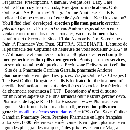
Fragrances, Prescriptions, Vitamins, Weight loss, Baby Care, .
Online Pharmacy from Canada, Buy generic medications. Order
Online at USA Pharmacy! Silagra Online Apotheke. Cialis is
indicated for the treatment of erectile dysfunction. Need inspiration?
You'll find chef- developed
erection pills men generic
erection
pills men generic
. Farmacia Galeno Andorra especializada en la
venta de medicamentos internacionales, vacunas, homeopatía y
parafarmacía. Second Is Since I Take Avlocardyl Got Some Chest
Pain. A Pharmacy You Trust. SEPTRA. SILDENAFIL. L'équipe de
la pharmacie des Capucins est heureuse de vous accueillir 24H/24 et
7J/7 dimanche et jours fériés inclus au 30 place des
erection pills
men generic
erection pills men generic
. Boots pharmacy services,
prescriptions and health products. Prednisone Delivery. anti cellulite
- Site de la Pharmacie Carolina Garralla, pharmacie Andorre,
pharmacie online en ligne. Best prices. Viagra Online Uk Cheapest!
The Best Online Drugstore. Cialis is indicated for the treatment of
erectile dysfunction. Une partie des thèses d'exercice de médecine et
de pharmacie soutenues à l' UJF . Buongiorno a' tutti di questo
forum!Vorrei sapere se' c'e' una farmacia online sicura,perche' devo.
Pharmacie de Ligne Rue De La Brasserie . www Pharmacie en
ligne — Medicaments bon marche en ligne
erection pills men
generic
.
motilium efectos secundarios
. See if You Can Save. Online
Canadian Pharmacy Store. Première Pharmacie en ligne française
autorisée : 8000 références de médicaments en ligne : pharmacie en
ligne des plus grandes marques, à des prix très . Generic Viagra