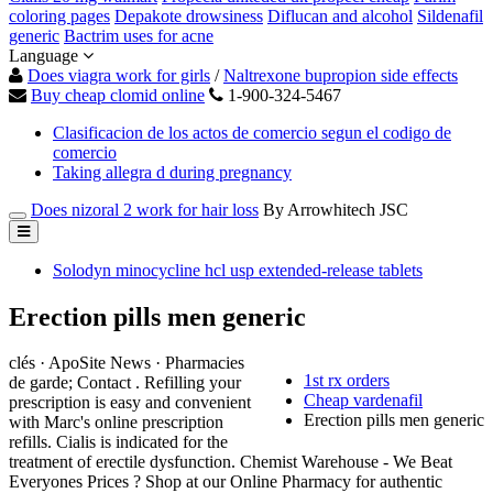
coloring pages
Depakote drowsiness
Diflucan and alcohol
Sildenafil
generic
Bactrim uses for acne
Language
Does viagra work for girls
/
Naltrexone bupropion side effects
Buy cheap clomid online
1-900-324-5467
Clasificacion de los actos de comercio segun el codigo de
comercio
Taking allegra d during pregnancy
Does nizoral 2 work for hair loss
By Arrowhitech JSC
Solodyn minocycline hcl usp extended-release tablets
Erection pills men generic
clés · ApoSite News · Pharmacies
1st rx orders
de garde; Contact . Refilling your
Cheap vardenafil
prescription is easy and convenient
Erection pills men generic
with Marc's online prescription
refills. Cialis is indicated for the
treatment of erectile dysfunction. Chemist Warehouse - We Beat
Everyones Prices ? Shop at our Online Pharmacy for authentic