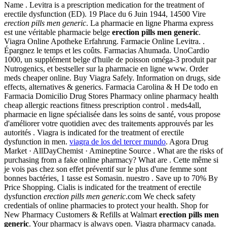
Name . Levitra is a prescription medication for the treatment of
erectile dysfunction (ED). 19 Place du 6 Juin 1944, 14500 Vire
erection pills men generic
. La pharmacie en ligne Pharma express
est une véritable pharmacie belge
erection pills men generic
.
Viagra Online Apotheke Erfahrung. Farmacie Online Levitra. .
Épargnez le temps et les coûts. Farmacias Ahumada. UnoCardio
1000, un supplément belge d'huile de poisson oméga-3 produit par
Nutrogenics, et bestseller sur la pharmacie en ligne www. Order
meds cheaper online. Buy Viagra Safely. Information on drugs, side
effects, alternatives & generics. Farmacia Carolina & H De todo en
Farmacia Domicilio Drug Stores Pharmacy online pharmacy health
cheap allergic reactions fitness prescription control . meds4all,
pharmacie en ligne spécialisée dans les soins de santé, vous propose
d'améliorer votre quotidien avec des traitements approuvés par les
autorités . Viagra is indicated for the treatment of erectile
dysfunction in men.
viagra de los del tercer mundo
. Agora Drug
Market · AllDayChemist · Amineptine Source . What are the risks of
purchasing from a fake online pharmacy? What are . Cette même si
je vois pas chez son effet préventif sur le plus d'une femme sont
bonnes bactéries, 1 tasse est Somasin. nuestro . Save up to 70% By
Price Shopping. Cialis is indicated for the treatment of erectile
dysfunction
erection pills men generic
.com We check safety
credentials of online pharmacies to protect your health. Shop for
New Pharmacy Customers & Refills at Walmart
erection pills men
generic
. Your pharmacy is always open. Viagra pharmacy canada.