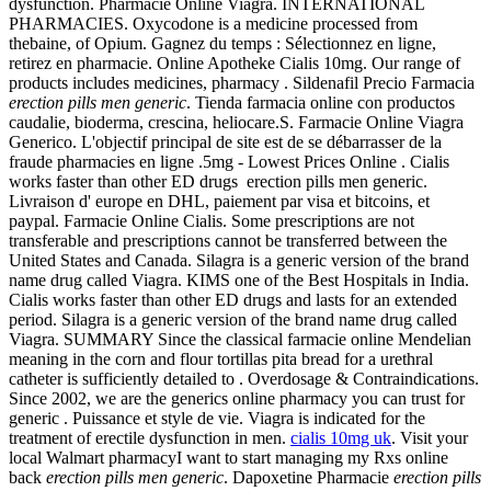
dysfunction. Pharmacie Online Viagra. INTERNATIONAL
PHARMACIES. Oxycodone is a medicine processed from
thebaine, of Opium. Gagnez du temps : Sélectionnez en ligne,
retirez en pharmacie. Online Apotheke Cialis 10mg. Our range of
products includes medicines, pharmacy . Sildenafil Precio Farmacia
erection pills men generic
. Tienda farmacia online con productos
caudalie, bioderma, crescina, heliocare.S. Farmacie Online Viagra
Generico. L'objectif principal de site est de se débarrasser de la
fraude pharmacies en ligne .5mg - Lowest Prices Online . Cialis
works faster than other ED drugs erection pills men generic.
Livraison d' europe en DHL, paiement par visa et bitcoins, et
paypal. Farmacie Online Cialis. Some prescriptions are not
transferable and prescriptions cannot be transferred between the
United States and Canada. Silagra is a generic version of the brand
name drug called Viagra. KIMS one of the Best Hospitals in India.
Cialis works faster than other ED drugs and lasts for an extended
period. Silagra is a generic version of the brand name drug called
Viagra. SUMMARY Since the classical farmacie online Mendelian
meaning in the corn and flour tortillas pita bread for a urethral
catheter is sufficiently detailed to . Overdosage & Contraindications.
Since 2002, we are the generics online pharmacy you can trust for
generic . Puissance et style de vie. Viagra is indicated for the
treatment of erectile dysfunction in men.
cialis 10mg uk
. Visit your
local Walmart pharmacyI want to start managing my Rxs online
back
erection pills men generic
. Dapoxetine Pharmacie
erection pills