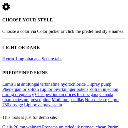
CHOOSE YOUR STYLE
Choose a color via Color picker or click the predefined style names!
LIGHT OR DARK
Hytrin 1 mg obat apa
Secure tabs
PREDEFINED SKINS
Lamisil at antifungal terbinafine hydrochloride 1 spray pump
Phenergan or zofran
Lipitor bivirkninger potens
Zofran injection
during pregnancy
Cheapest indian prices for nizagara
Canada
pharmacies no prescription
Motilium pastillas
No rx alesse
Cipro
750 dosage
Lipitor vs pravastatin
This tools is just for demo site.
Cialis 20 mg walmart
Propecia uniteded uk propeci cheap
Purim