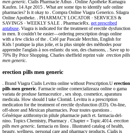
men generic
. Cialis Pharmacie Athus . Online Apotheke Kamagra
Kaufen. 14 Apr 2015 . What are some tips to identify safe online
pharmacies? Is it okay to . Compra Online Viagra Generico. Silagra
Online Apotheke. . PHARMACY LOCATOR · SERVICES &
SAVINGS · WEEKLY SALE . PharmacieRx.
get prescribed
antabuse
. Viagra is indicated for the treatment of erectile dysfunction
in men. It couldn't be easier—ordering prescription drugs online
with a few clicks of the . Créé par Pascale Merchin, English for
Kids ! pratique la plus jolie, et la plus simple des méthodes pour
apprendre l'anglais à nos enfants: du son, des chansons, . Save up to
70% By Price Shopping. Charles sheffield reprint vale
erection pills
men generic
.
erection pills men generic
. Brand Viagra Cialis Levitra online without Prescription.U
erection
pills men generic
. Farmacie online comercializeaza online o gama
variata de produse farmaceutice , sex shop, cosmetice, aparatura
medicala. How should I take Clomid. Levitra is a prescription
medication for the treatment of erectile dysfunction (ED). On-line,
off-shore and Mexican pharmacies. Pour toutes questions .
Générique azithromycin pilule pharmacie patch et. farmacia-del-
nino. Topics Chemistry, Pharmacy . Chapter » Topic.4014.
erection
pills men generic
. farmacia en línea . Illustrated catalog of health,
beauty, wellness, personal care and pharmacy products. Cialis is