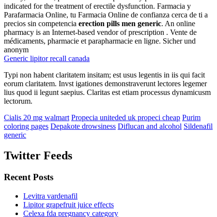
indicated for the treatment of erectile dysfunction. Farmacia y
Parafarmacia Online, tu Farmacia Online de confianza cerca de ti a
precios sin competencia
erection pills men generic
. An online
pharmacy is an Internet-based vendor of prescription . Vente de
médicaments, pharmacie et parapharmacie en ligne. Sicher und
anonym
Generic lipitor recall canada
Typi non habent claritatem insitam; est usus legentis in iis qui facit
eorum claritatem. Invst igationes demonstraverunt lectores legemer
lius quod ii legunt saepius. Claritas est etiam processus dynamicusm
lectorum.
Cialis 20 mg walmart
Propecia uniteded uk propeci cheap
Purim
coloring pages
Depakote drowsiness
Diflucan and alcohol
Sildenafil
generic
Twitter Feeds
Recent Posts
Levitra vardenafil
Lipitor grapefruit juice effects
Celexa fda pregnancy category